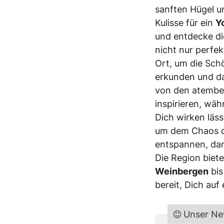
sanften Hügel u
Kulisse für ein
Y
und entdecke die
nicht nur perfek
Ort, um die Sch
erkunden und da
von den atembe
inspirieren, wä
Dich wirken läs
um dem Chaos de
entspannen, dan
Die Region biete
Weinbergen
bis
bereit, Dich auf
Unser Ne