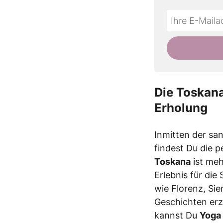
Do
*Ihre
not
E-
fill
Mailadresse:
this
field
Die Toskana
Erholung
Inmitten der sa
findest Du die p
Toskana
ist meh
Erlebnis für die
wie Florenz, Si
Geschichten erz
kannst Du
Yoga