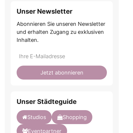
Unser Newsletter
Abonnieren Sie unseren Newsletter
und erhalten Zugang zu exklusiven
Inhalten.
Do
*Ihre
not
E-
fill
Mailadresse:
Jetzt abonnieren
this
field
Unser Städteguide
Studios
Shopping
Eventpartner