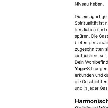
Niveau heben.
Die einzigartig
Spiritualität is
herzlichen und 
spüren. Die Gas
bieten personal
zugeschnitten si
eintauchen, sei 
Dein Wohlbefin
Yoga
-Sitzungen
erkunden und d
die Geschichten
und in jeder Gas
Harmonisch