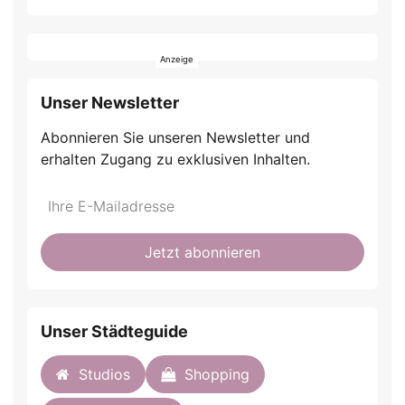
Unser Newsletter
Abonnieren Sie unseren Newsletter und
erhalten Zugang zu exklusiven Inhalten.
Do
*Ihre
not
E-
fill
Mailadresse:
Jetzt abonnieren
this
field
Unser Städteguide
Studios
Shopping