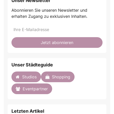
Unser Newsletter
Abonnieren Sie unseren Newsletter und
erhalten Zugang zu exklusiven Inhalten.
Do
*Ihre
not
E-
fill
Mailadresse:
Jetzt abonnieren
this
field
Unser Städteguide
Studios
Shopping
Eventpartner
Letzten Artikel