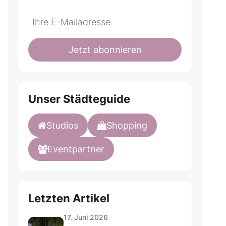
Do
*Ihre
not
E-
fill
Mailadresse:
Jetzt abonnieren
this
field
Unser Städteguide
Studios
Shopping
Eventpartner
Letzten Artikel
17. Juni 2026