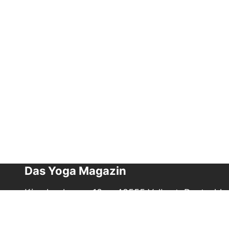
Das Yoga Magazin
Kirschenknapp 10 - 42555 Velbert, Deutschla
E-Mail:
info@das-yoga-magazin.de