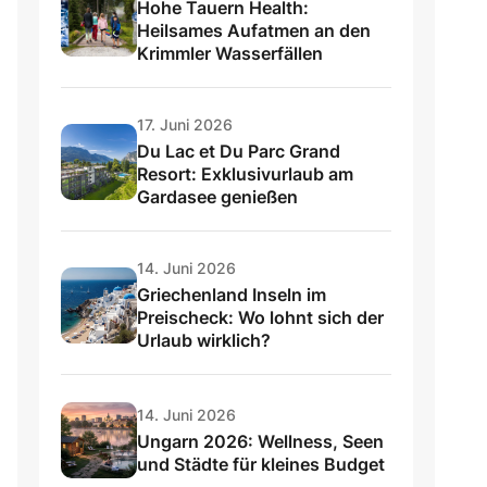
Hohe Tauern Health:
Heilsames Aufatmen an den
Krimmler Wasserfällen
17. Juni 2026
Du Lac et Du Parc Grand
Resort: Exklusivurlaub am
Gardasee genießen
14. Juni 2026
Griechenland Inseln im
Preischeck: Wo lohnt sich der
Urlaub wirklich?
14. Juni 2026
Ungarn 2026: Wellness, Seen
und Städte für kleines Budget